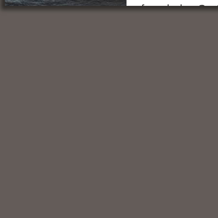
fernab des Gro
lassen will, der
Projekt der
Alb
Bleiben Sie ge
Gundelfinger 