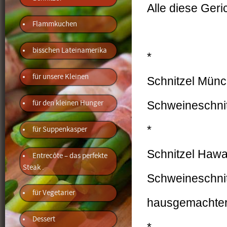
Alle diese Geri
Flammkuchen
bisschen Lateinamerika
*
für unsere Kleinen
Schnitzel Münc
für den kleinen Hunger
Schweineschnit
*
für Suppenkasper
Schnitzel Hawai
Entrecôte – das perfekte
Steak .
Schweineschnit
für Vegetarier
hausgemachte
Dessert